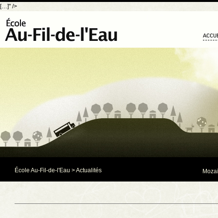
[…]" />
ACCU
École Au-Fil-de-l'Eau
>
Actualités
Mozaï