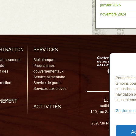
janvier 2025
novembre 2024
STRATION
SERVICES
tablissement
Bibliothèque
 de
Programmes
on des
gouvernementaux
Service alimentaire
Pour offrir 
irection
Service de garde
témoins pour
Services aux élèves
ces technolo
navigation o
École Au-Fil-de-
consentement
NEMENT
ACTIVITÉS
aufildeleau@cssp.gou
Gestion des
120, rue Sainte-Anne, Mont-
(Québec) J3H 3
259, rue Provencher, Mont-
(Québec) J3H 3
Ac