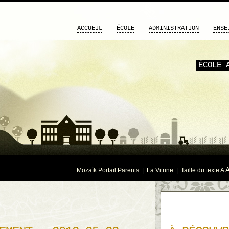
ACCUEIL
ÉCOLE
ADMINISTRATION
ENSE
ÉCOLE 
Mozaïk Portail Parents
|
La Vitrine
| Taille du texte
A