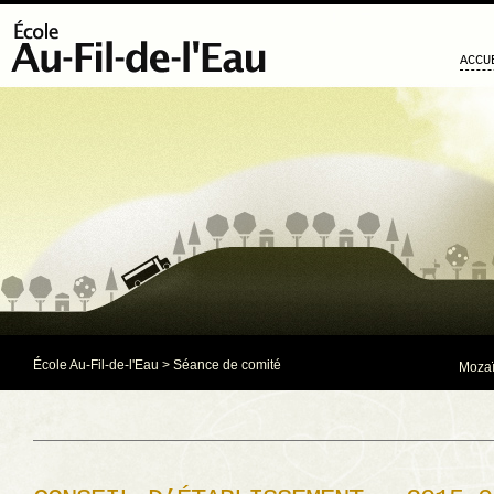
ACCU
École Au-Fil-de-l'Eau
>
Séance de comité
Mozaï