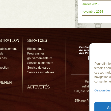
janvier 2025
novembre 2024
STRATION
SERVICES
tablissement
Bibliothèque
 de
Programmes
on des
gouvernementaux
Service alimentaire
Pour offrir 
irection
Service de garde
témoins pour
Services aux élèves
ces technolo
navigation o
École Au-Fil-de-
consentement
NEMENT
ACTIVITÉS
aufildeleau@cssp.gou
Gestion des
120, rue Sainte-Anne, Mont-
(Québec) J3H 3
259, rue Provencher, Mont-
(Québec) J3H 3
Ac