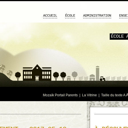
ACCUEIL
ÉCOLE
ADMINISTRATION
ENSE
ÉCOLE 
Mozaïk Portail Parents
|
La Vitrine
| Taille du texte
A