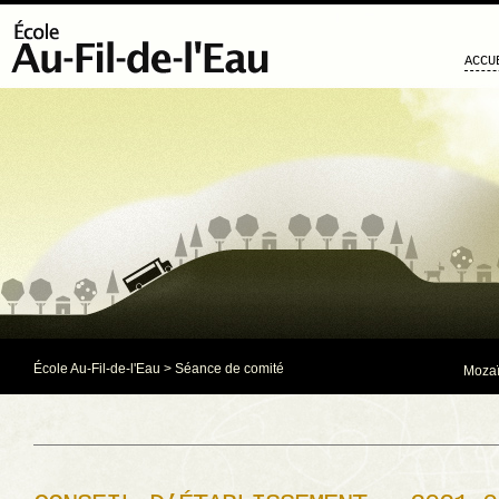
ACCU
École Au-Fil-de-l'Eau
>
Séance de comité
Mozaï