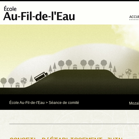
ACCU
École Au-Fil-de-l'Eau
>
Séance de comité
Mozaï