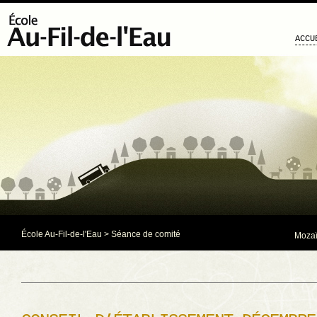
ACCU
École Au-Fil-de-l'Eau
>
Séance de comité
Mozaï