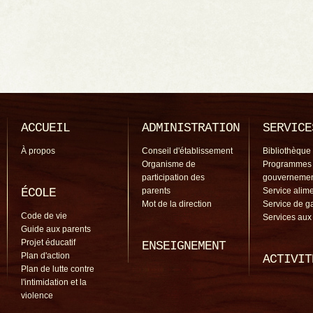
ACCUEIL
ADMINISTRATION
SERVICE
À propos
Conseil d'établissement
Bibliothèque
Organisme de
Programmes
participation des
gouverneme
ÉCOLE
parents
Service alime
Mot de la direction
Service de g
Code de vie
Services aux
Guide aux parents
Projet éducatif
ENSEIGNEMENT
Plan d'action
ACTIVIT
Plan de lutte contre
l'intimidation et la
violence