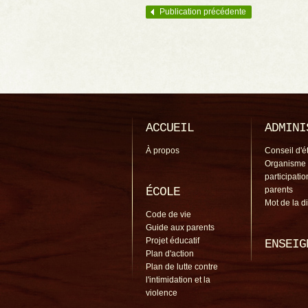
Publication précédente
Navigation des articles
ACCUEIL
ADMINI
À propos
Conseil d'é
Organisme
participati
ÉCOLE
parents
Mot de la d
Code de vie
Guide aux parents
Projet éducatif
ENSEIG
Plan d'action
Plan de lutte contre
l'intimidation et la
violence