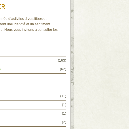
IR
nnée d’activités diversifiées et
ent une identité et un sentiment
e. Nous vous invitons à consulter les
(163)
s
(62)
(11)
(1)
(1)
(2)