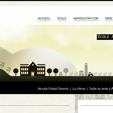
ACCUEIL
ÉCOLE
ADMINISTRATION
ENSE
ÉCOLE 
Mozaïk Portail Parents
|
La Vitrine
| Taille du texte
A