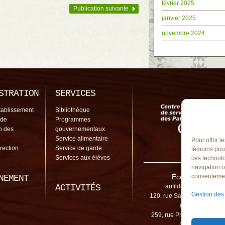
février 2025
Publication suivante
janvier 2025
novembre 2024
STRATION
SERVICES
tablissement
Bibliothèque
 de
Programmes
on des
gouvernementaux
Service alimentaire
Pour offrir 
irection
Service de garde
témoins pour
Services aux élèves
ces technolo
navigation o
École Au-Fil-de-
consentement
NEMENT
ACTIVITÉS
aufildeleau@cssp.gou
Gestion des
120, rue Sainte-Anne, Mont-
(Québec) J3H 3
259, rue Provencher, Mont-
(Québec) J3H 3